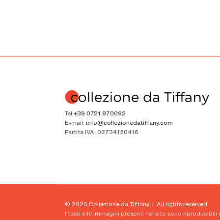
Tel
+39 0721 870092
E-mail:
info@collezionedatiffany.com
Partita IVA:
02734150416
© 2026 Collezione da Tiffany | All rights reserved
I testi e le immagini presenti nel sito sono riproducibili