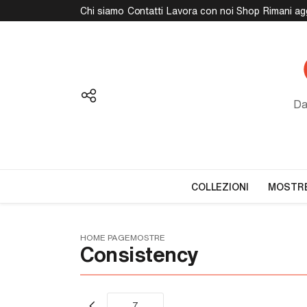
Chi siamo
Contatti
Lavora con noi
Shop
Rimani ag
Da
COLLEZIONI
MOSTR
HOME PAGE
MOSTRE
Consistency