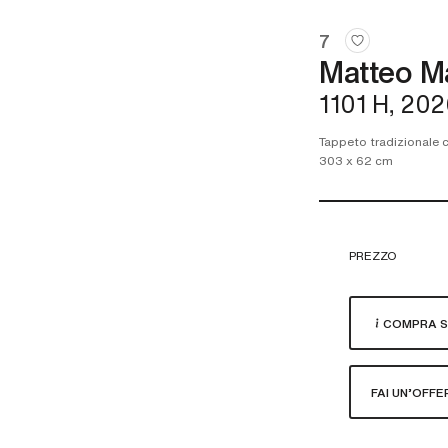
7
Matteo M
1101 H, 20
Tappeto tradizionale co
303 x 62 cm
PREZZO
COMPRA S
FAI UN'OFFE