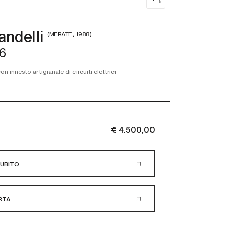
andelli
(MERATE, 1988)
26
n innesto artigianale di circuiti elettrici
€ 4.500,00
UBITO
RTA